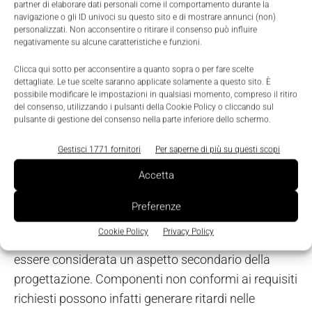
partner di elaborare dati personali come il comportamento durante la
rapida e con costi inferiori se anche tutti i
navigazione o gli ID univoci su questo sito e di mostrare annunci (non)
componenti utilizzati all'interno della stessa, a
personalizzati. Non acconsentire o ritirare il consenso può influire
negativamente su alcune caratteristiche e funzioni.
partire dai cavi, sono certificati», osserva
Simone
Villa, Product & Marketing Manager di Lapp.
Clicca qui sotto per acconsentire a quanto sopra o per fare scelte
dettagliate. Le tue scelte saranno applicate solamente a questo sito. È
possibile modificare le impostazioni in qualsiasi momento, compreso il ritiro
L'azienda propone diverse soluzioni con
marcatura
del consenso, utilizzando i pulsanti della Cookie Policy o cliccando sul
pulsante di gestione del consenso nella parte inferiore dello schermo.
UL Listed
dedicate alle applicazioni industriali, dai
cavi per controllo e comando alle soluzioni per
Gestisci 1771 fornitori
Per saperne di più su questi scopi
servomotori e reti Ethernet industriali. L'obiettivo è
Accetta
offrire prodotti utilizzabili sia nelle macchine sia
nelle infrastrutture, in installazioni fisse o mobili.
Preferenze
Cookie Policy
Privacy Policy
La scelta dei cavi, sottolinea Lapp, non dovrebbe
essere considerata un aspetto secondario della
progettazione. Componenti non conformi ai requisiti
richiesti possono infatti generare ritardi nelle