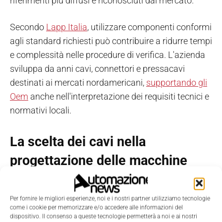
riferimenti più diffusi e riconosciuti dal mercato.
Secondo
Lapp Italia
, utilizzare componenti conformi
agli standard richiesti può contribuire a ridurre tempi
e complessità nelle procedure di verifica. L'azienda
sviluppa da anni cavi, connettori e pressacavi
destinati ai mercati nordamericani,
supportando gli
Oem
anche nell'interpretazione dei requisiti tecnici e
normativi locali.
La scelta dei cavi nella
progettazione delle macchine
In questo contesto, i
cavi
assumono un ruolo
Per fornire le migliori esperienze, noi e i nostri partner utilizziamo tecnologie
sempre più rilevante. «La procedura di approvazione
come i cookie per memorizzare e/o accedere alle informazioni del
di una macchina per un costruttore sarà molto più
dispositivo. Il consenso a queste tecnologie permetterà a noi e ai nostri