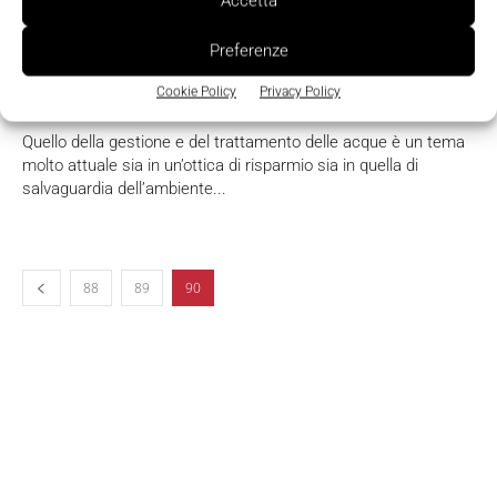
Accetta
Preferenze
Gestire, trattare e monitorare le acque
Cookie Policy
Privacy Policy
La Redazione
-
29 Marzo 2013
Quello della gestione e del trattamento delle acque è un tema
molto attuale sia in un’ottica di risparmio sia in quella di
salvaguardia dell’ambiente...
88
89
90