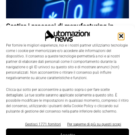
Gestire i processi di manufacturing in
modo vincente
La Redazione
-
29 Marzo 2013
Per fornire le migliori esperienze, noi e i nostri partner utilizziamo tecnologie
L’integrazione tra sistemi MES, ERP e altre soluzioni software
come i cookie per memorizzare e/o accedere alle informazioni del
è fondamentale, oggi, per gestire al meglio i processi produttivi
dispositivo. Il consenso a queste tecnologie permetterà a noi e ai nostri
nelle aziende e ottenere vantaggi...
partner di elaborare dati personali come il comportamento durante la
navigazione o gli ID univoci su questo sito e di mostrare annunci (non)
personalizzati. Non acconsentire o ritirare il consenso può influire
negativamente su alcune caratteristiche e funzioni.
Clicca qui sotto per acconsentire a quanto sopra o per fare scelte
dettagliate. Le tue scelte saranno applicate solamente a questo sito. È
possibile modificare le impostazioni in qualsiasi momento, compreso il ritiro
del consenso, utilizzando i pulsanti della Cookie Policy o cliccando sul
pulsante di gestione del consenso nella parte inferiore dello schermo.
Gestisci 1771 fornitori
Per saperne di più su questi scopi