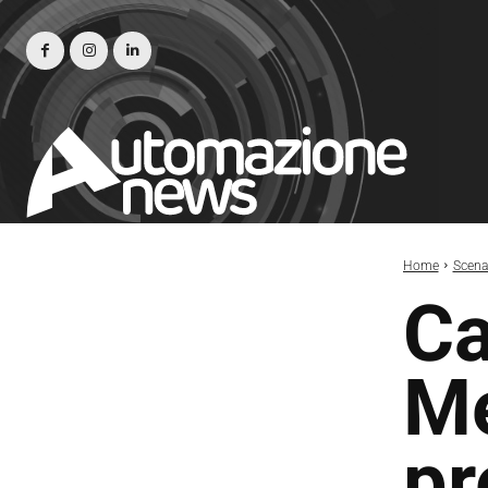
Home
Scena
Ca
Me
pr