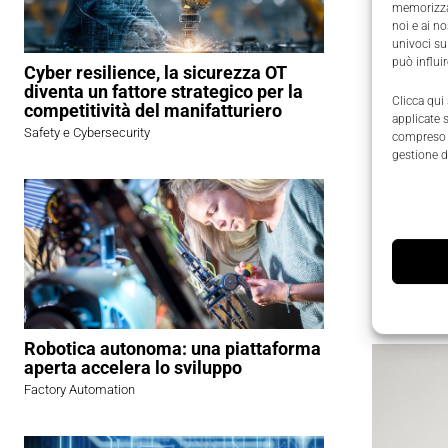
memorizzar
noi e ai n
Chi è C
univoci su
può influi
Cyber resilience, la sicurezza OT
diventa un fattore strategico per la
Con Christ
Clicca qui
competitività del manifatturiero
competenz
applicate 
Safety e Cybersecurity
compreso i
migliaia d
gestione d
Dopo aver
entrato i
Un cam
Robotica autonoma: una piattaforma
aperta accelera lo sviluppo
Factory Automation