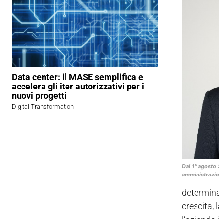
Data center: il MASE semplifica e
accelera gli iter autorizzativi per i
nuovi progetti
Digital Transformation
Dal 1° agosto 
amministrazi
determina
crescita, 