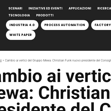
SCENARI
INIZIATIVE ED EVENTI
APPLICAZIONI
RICERCA
TECNOLOGIA
PRODOTTI
INDUSTRIA 4.0
PROCESS AUTOMATION
FACTORY
WHITE PAPER
ri
Cambio ai vertici del Gruppo Mewa: Christian Funk nuovo presidente del Consigli
mbio ai vertic
wa: Christian
esidente del C