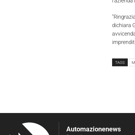
l’azienda
"Ringrazi
dichiara G
avvicendam
imprendit
TAGS
M
Automazionenews