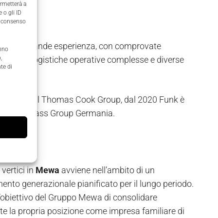
ermetterà a
 o gli ID
il consenso
iale di grande esperienza, con comprovate
anno
e da reti logistiche operative complesse e diverse
,
te di
ng Group e il Thomas Cook Group, dal 2020 Funk è
EO di Compass Group Germania.
uturo
 vertici in
Mewa
avviene nell’ambito di un
nto generazionale pianificato per il lungo periodo.
l’obiettivo del Gruppo Mewa di consolidare
te la propria posizione come impresa familiare di