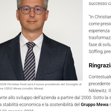
successo ca
"In Christi
come presid
esperienza 
trasformazi
fase di svi
Söffing, pre
Ringrazi
Contestualme
precedente 
2026 Christian Funk sarà il nuovo presidente del Consiglio di
one (CEO) Mewa (credits: Mewa)
Niklewitz. 
nte allo sviluppo dell’azienda a partire dal 2000. Sotto la
la stabilità economica e la sostenibilità del
Gruppo Mewa
n