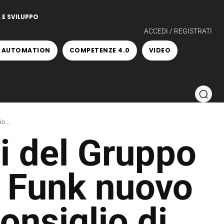
 E SVILUPPO
ACCEDI / REGISTRATI
 AUTOMATION
COMPETENZE 4.0
VIDEO
o...
i del Gruppo
 Funk nuovo
onsiglio di