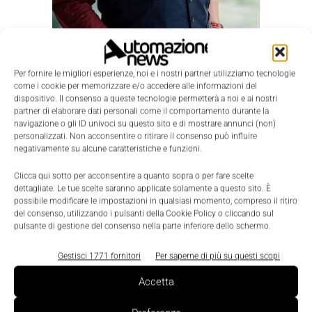
Flavio Renaldini
Per fornire le migliori esperienze, noi e i nostri partner utilizziamo tecnologie
Professori e formatori che insegnano nelle scuole e
come i cookie per memorizzare e/o accedere alle informazioni del
nelle università sono un altro target privilegiato per
dispositivo. Il consenso a queste tecnologie permetterà a noi e ai nostri
partner di elaborare dati personali come il comportamento durante la
B&R per diffondere le proprie tecnologie fin dalle fasi
navigazione o gli ID univoci su questo sito e di mostrare annunci (non)
della formazione accademica.
personalizzati. Non acconsentire o ritirare il consenso può influire
negativamente su alcune caratteristiche e funzioni.
Nelle principali università italiane, nei dipartimenti di
Clicca qui sotto per acconsentire a quanto sopra o per fare scelte
dettagliate. Le tue scelte saranno applicate solamente a questo sito. È
ingegneria elettronica, meccatronica, di
possibile modificare le impostazioni in qualsiasi momento, compreso il ritiro
automazione e informatica, vengono tenute
del consenso, utilizzando i pulsanti della Cookie Policy o cliccando sul
pulsante di gestione del consenso nella parte inferiore dello schermo.
sessioni di mezza giornata, concordate con i docenti
di riferimento, dove vengono presentati
casi
Gestisci 1771 fornitori
Per saperne di più su questi scopi
applicativi reali, lo sviluppo software e i
Accetta
componenti tecnologici più innovativi
.