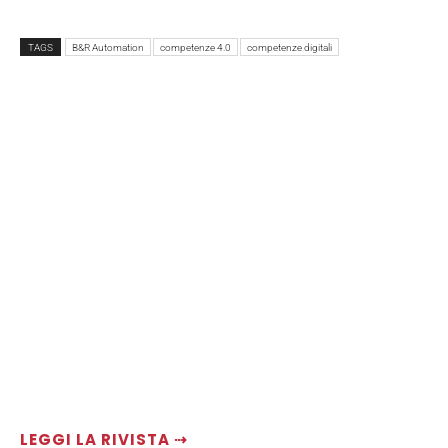
TAGS
B&R Automation
competenze 4.0
competenze digitali
LEGGI LA RIVISTA ⇢