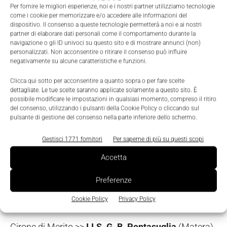
"Sono orgoglioso della crescita di questa iniziativa,
Per fornire le migliori esperienze, noi e i nostri partner utilizziamo tecnologie
come i cookie per memorizzare e/o accedere alle informazioni del
sia in termini geografici, sia di studenti e istituiti
dispositivo. Il consenso a queste tecnologie permetterà a noi e ai nostri
scolastici coinvolti. È una grande soddisfazione
partner di elaborare dati personali come il comportamento durante la
navigazione o gli ID univoci su questo sito e di mostrare annunci (non)
vedere crescere in modo così importante la nostra
personalizzati. Non acconsentire o ritirare il consenso può influire
iniziativa RoboStudio Cup, che ci permette di farci
negativamente su alcune caratteristiche e funzioni.
portatori della
parola robotica
lungo il Paese e di
Clicca qui sotto per acconsentire a quanto sopra o per fare scelte
promuovere la formazione dei professionisti di
dettagliate. Le tue scelte saranno applicate solamente a questo sito. È
possibile modificare le impostazioni in qualsiasi momento, compreso il ritiro
domani", ha commentato Leani durante le
del consenso, utilizzando i pulsanti della Cookie Policy o cliccando sul
pulsante di gestione del consenso nella parte inferiore dello schermo.
premiazioni.
Gestisci 1771 fornitori
Per saperne di più su questi scopi
Durante la cerimonia conclusiva, il 13 maggio al
Accetta
Centro Congressi Giovanni XXIII di Bergamo, sono
stati proclamati
i vincitori, per le diverse categorie.
Preferenze
Cookie Policy
Privacy Policy
Scuole secondarie di II grado
Girone di Merito >>
I.I.S. G. B. Pentasuglia
(Matera).