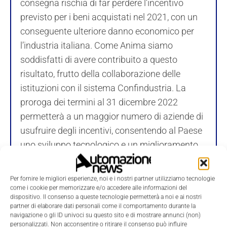
consegna rischia di far perdere l’incentivo
previsto per i beni acquistati nel 2021, con un
conseguente ulteriore danno economico per
l’industria italiana. Come Anima siamo
soddisfatti di avere contribuito a questo
risultato, frutto della collaborazione delle
istituzioni con il sistema Confindustria. La
proroga dei termini al 31 dicembre 2022
permetterà a un maggior numero di aziende di
usufruire degli incentivi, consentendo al Paese
uno sviluppo tecnologico e un miglioramento
dell’efficientamento energetico dei
macchinari».
Per fornire le migliori esperienze, noi e i nostri partner utilizziamo tecnologie
Marco Nocivelli, presidente di Anima
come i cookie per memorizzare e/o accedere alle informazioni del
dispositivo. Il consenso a queste tecnologie permetterà a noi e ai nostri
Confindustria
partner di elaborare dati personali come il comportamento durante la
navigazione o gli ID univoci su questo sito e di mostrare annunci (non)
personalizzati. Non acconsentire o ritirare il consenso può influire