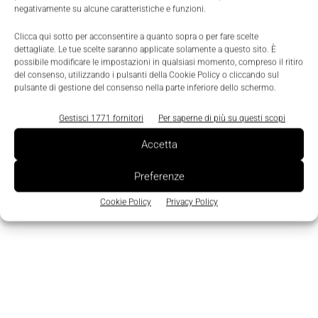
negativamente su alcune caratteristiche e funzioni.
Clicca qui sotto per acconsentire a quanto sopra o per fare scelte
dettagliate. Le tue scelte saranno applicate solamente a questo sito. È
possibile modificare le impostazioni in qualsiasi momento, compreso il ritiro
TAGS
incentivi
Transizione 4.0
del consenso, utilizzando i pulsanti della Cookie Policy o cliccando sul
pulsante di gestione del consenso nella parte inferiore dello schermo.
Gestisci 1771 fornitori
Per saperne di più su questi scopi
Accetta
Preferenze
Cookie Policy
Privacy Policy