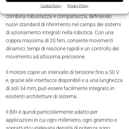
Cookie Policy
Privacy Policy
Il motore a rotore interno della serie 9317 BXI G
combina robustezza e compattezza, definendo
nuovi standard di riferimento nel campo dei sistemi
di azionamento integrati nella robotica. Con una
coppia massima di 20 Nm, consente movimenti
dinamici, tempi di reazione rapidi e un controllo del
movimento ad altissima precisione.
Il motore copre un intervallo di tensione fino a 50 V
e, grazie alle interfacce disponibili e a una lunghezza
di soli 34 mm, può essere facilmente integrato in
esistenti architetture di sistema.
Il BXI è quindi particolarmente adatto per
applicazioni in cui ogni millimetro, ogni grammo e
soprattutto un'elevata densità di potenza sono