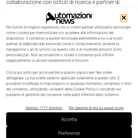
collaborazione con istituti di ricerca e partner di
sviluppo leader, la tecnologia FAULHABER è sempre
all'avanguardia.
Per fornire le migliori esperienze, noi e i nostri partner utilizziamo tecnologie
come i cookie per memorizzare e/o accedere alle informazioni del
SCOPRI DI PI
Ù
SULLA TECNOLOGIA
dispositivo. Il consenso a queste tecnologie permetterà a noi e ai nostri
FAULHABER BXI
partner di elaborare dati personali come il comportamento durante la
navigazione o gli ID univoci su questo sito e di mostrare annunci (non)
personalizzati. Non acconsentire o ritirare il consenso può influire
negativamente su alcune caratteristiche e funzioni.
Un esempio: il sistema di
Clicca qui sotto per acconsentire a quanto sopra o per fare scelte
azionamento integrato
dettagliate. Le tue scelte saranno applicate solamente a questo sito. È
possibile modificare le impostazioni in qualsiasi momento, compreso il ritiro
FAULHABER BXI
del consenso, utilizzando i pulsanti della Cookie Policy o cliccando sul
pulsante di gestione del consenso nella parte inferiore dello schermo.
Fra le tecnologie di azionamento disponibili, per le
Gestisci 1771 fornitori
Per saperne di più su questi scopi
applicazioni con movimenti dinamici e
Accetta
antropomorfi, in ambito robotico, FAULHABER
propone
il sistema di azionamento integrato BXI.
Preferenze