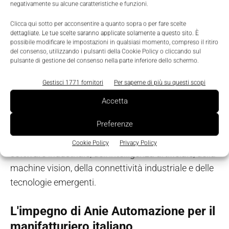
negativamente su alcune caratteristiche e funzioni.
consolidando il confronto con associazioni,
Clicca qui sotto per acconsentire a quanto sopra o per fare scelte
competence center e realtà europee di riferimento.
dettagliate. Le tue scelte saranno applicate solamente a questo sito. È
possibile modificare le impostazioni in qualsiasi momento, compreso il ritiro
del consenso, utilizzando i pulsanti della Cookie Policy o cliccando sul
Quarto e ultimo, il programma prevede un
pulsante di gestione del consenso nella parte inferiore dello schermo.
ampliamento della base associativa, con l’obiettivo
di
Gestisci 1771 fornitori
Per saperne di più su questi scopi
rappresentare in modo sempre più completo
Accetta
l’evoluzione dell’ecosistema dell’automazione,
Preferenze
favorendo il
coinvolgimento di nuove realtà attive nei settori del
Cookie Policy
Privacy Policy
software industriale, dell'intelligenza artificiale, della
machine vision, della connettività industriale e delle
tecnologie emergenti.
L'impegno di Anie Automazione per il
manifatturiero italiano