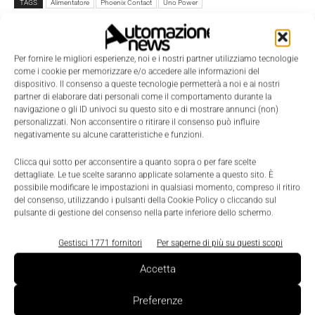
TAGS
Alimentatore
Phoenix Contact
Uno Power
Per fornire le migliori esperienze, noi e i nostri partner utilizziamo tecnologie
come i cookie per memorizzare e/o accedere alle informazioni del
dispositivo. Il consenso a queste tecnologie permetterà a noi e ai nostri
partner di elaborare dati personali come il comportamento durante la
navigazione o gli ID univoci su questo sito e di mostrare annunci (non)
personalizzati. Non acconsentire o ritirare il consenso può influire
negativamente su alcune caratteristiche e funzioni.
Clicca qui sotto per acconsentire a quanto sopra o per fare scelte
dettagliate. Le tue scelte saranno applicate solamente a questo sito. È
possibile modificare le impostazioni in qualsiasi momento, compreso il ritiro
del consenso, utilizzando i pulsanti della Cookie Policy o cliccando sul
pulsante di gestione del consenso nella parte inferiore dello schermo.
Gestisci 1771 fornitori
Per saperne di più su questi scopi
Accetta
LEGGI LA RIVISTA ⇢
Preferenze