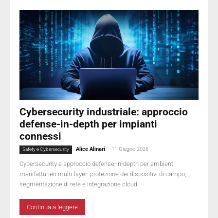
Cybersecurity industriale: approccio
defense-in-depth per impianti
connessi
Alice Alinari
-
11 Giugno 2026
Safety e Cybersecurity
Cybersecurity e approccio defense-in-depth per ambienti
manifatturieri multi-layer: protezione dei dispositivi di campo,
segmentazione di rete e integrazione cloud.
Continua a leggere