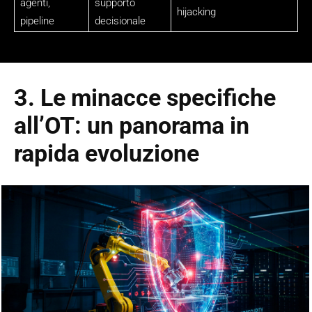
agenti,
supporto
hijacking
pipeline
decisionale
3. Le minacce specifiche
all’OT: un panorama in
rapida evoluzione