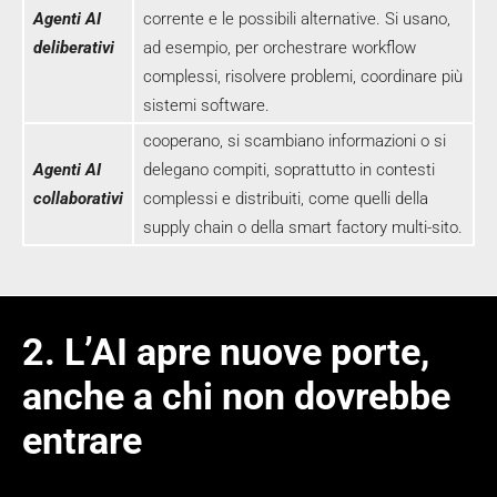
Agenti AI
corrente e le possibili alternative. Si usano,
deliberativi
ad esempio, per orchestrare workflow
complessi, risolvere problemi, coordinare più
sistemi software.
cooperano, si scambiano informazioni o si
Agenti AI
delegano compiti, soprattutto in contesti
collaborativi
complessi e distribuiti, come quelli della
supply chain o della smart factory multi‑sito.
2. L’AI apre nuove porte,
anche a chi non dovrebbe
entrare