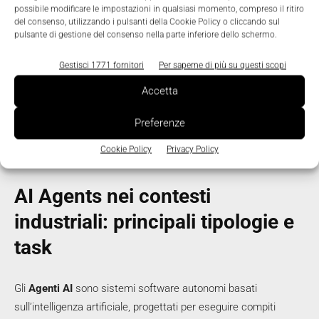
possibile modificare le impostazioni in qualsiasi momento, compreso il ritiro
del consenso, utilizzando i pulsanti della Cookie Policy o cliccando sul
Un secondo livello di integrazione prevede l’AI come supporto
pulsante di gestione del consenso nella parte inferiore dello schermo.
decisionale in grado di stimare stati non misurabili
direttamente, predire l’evoluzione del processo e suggerire
Gestisci 1771 fornitori
Per saperne di più su questi scopi
azioni correttive. L’autorità finale resta comunque al controllo
Accetta
deterministico o all’operatore (approccio
human
‑
in
‑
the
‑
loop
).
Nei contesti più maturi, infine, l’AI può influenzare direttamente
Preferenze
il comportamento del sistema, ma solo a livello locale.
Cookie Policy
Privacy Policy
AI Agents nei contesti
industriali: principali tipologie e
task
Gli
Agenti AI
sono sistemi software autonomi basati
sull’intelligenza artificiale, progettati per eseguire compiti