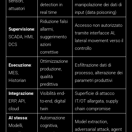
sensori,
detection in
manipolazione dei dati di
attuatori
real time
input (data poisoning)
Riduzione falsi
Accesso non autorizzato
Supervisione
:
allarmi,
tramite interfacce AI,
SCADA, HMI,
suggerimento
lateral movement verso il
DCS
azioni
controllo
correttive
Ottimizzazione
Esecuzione
:
Esfiltrazione dati di
produzione,
MES,
processo, alterazione dei
qualità
Historian
parametri produttivi
predittiva
Integrazione
:
Visibilità end-
Superficie di attacco
ERP, API,
to-end, digital
IT/OT allargata, supply
cloud
twin
chain compromise
AI stessa
:
Automazione
Model extraction,
Modelli,
cognitiva,
adversarial attack, agent