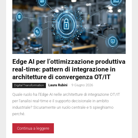
Edge AI per l’ottimizzazione produttiva
real-time: pattern di integrazione in
architetture di convergenza OT/IT
Laura Rubini
-
9 Giugno 2026
Digital Transformation
Quale ruolo ha l’Edge AI nelle architetture di integrazione OT/IT
per l'analisi real-time e il supporto decisionale in ambito
industriale? Sicuramente un ruolo centrale e ti spieghiamo
perché.
Continua a leggere