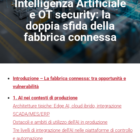
Intelligenza Artificiale
e OT security: la
doppia sfida della
fabbrica connessa
Introduzione – La fabbrica connessa: tra opportunità e
vulnerabilità
1. AI nei contesti di produzione
Architetture tipiche: Edge AI, cloud ibrido, integrazione
SCADA/MES/ERP
Ostacoli e ambiti di utilizzo dell’AI in produzione
Tre livelli di integrazione dell’AI nelle piattaforme di controllo
e automazione