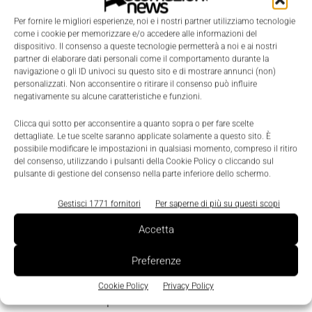
meccanica di precisione
sta riscrivendo le regole
Per fornire le migliori esperienze, noi e i nostri partner utilizziamo tecnologie
anche nelle fasi di trasformazione più energivore,
come i cookie per memorizzare e/o accedere alle informazioni del
dispositivo. Il consenso a queste tecnologie permetterà a noi e ai nostri
come quelle del settore conserviero.
partner di elaborare dati personali come il comportamento durante la
navigazione o gli ID univoci su questo sito e di mostrare annunci (non)
personalizzati. Non acconsentire o ritirare il consenso può influire
Un esempio di eccellenza è rappresentato
negativamente su alcune caratteristiche e funzioni.
dall'automazione delle fasi di concentrazione e
inattivazione enzimatica del pomodoro, dove
Clicca qui sotto per acconsentire a quanto sopra o per fare scelte
dettagliate. Le tue scelte saranno applicate solamente a questo sito. È
tecnologie di evaporazione di ultima generazione
possibile modificare le impostazioni in qualsiasi momento, compreso il ritiro
del consenso, utilizzando i pulsanti della Cookie Policy o cliccando sul
permettono di recuperare vapore e condense,
pulsante di gestione del consenso nella parte inferiore dello schermo.
abbattendo drasticamente i consumi energetici e le
emissioni di CO2.
Gestisci 1771 fornitori
Per saperne di più su questi scopi
Accetta
In queste smart factory, la sensoristica IoT non si
limita a monitorare lo stato delle macchine, ma
Preferenze
analizza in continuo la qualità del prodotto,
Cookie Policy
Privacy Policy
intervenendo sui parametri termici in modo