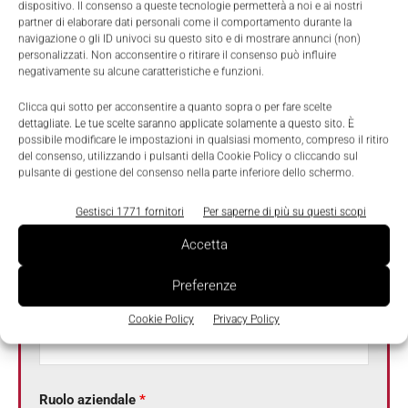
dispositivo. Il consenso a queste tecnologie permetterà a noi e ai nostri
partner di elaborare dati personali come il comportamento durante la
navigazione o gli ID univoci su questo sito e di mostrare annunci (non)
personalizzati. Non acconsentire o ritirare il consenso può influire
Email
*
negativamente su alcune caratteristiche e funzioni.
Clicca qui sotto per acconsentire a quanto sopra o per fare scelte
dettagliate. Le tue scelte saranno applicate solamente a questo sito. È
possibile modificare le impostazioni in qualsiasi momento, compreso il ritiro
Telefono
*
del consenso, utilizzando i pulsanti della Cookie Policy o cliccando sul
pulsante di gestione del consenso nella parte inferiore dello schermo.
Gestisci 1771 fornitori
Per saperne di più su questi scopi
Azienda
*
Accetta
Preferenze
Settore attività
*
Cookie Policy
Privacy Policy
Ruolo aziendale
*