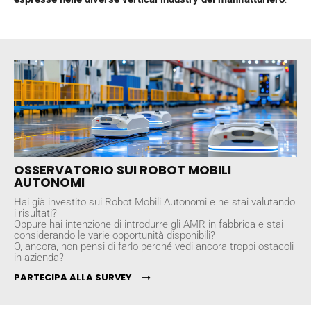
OSSERVATORIO SUI ROBOT MOBILI
AUTONOMI
Hai già investito sui Robot Mobili Autonomi e ne stai valutando
i risultati?
Oppure hai intenzione di introdurre gli AMR in fabbrica e stai
considerando le varie opportunità disponibili?
O, ancora, non pensi di farlo perché vedi ancora troppi ostacoli
in azienda?
PARTECIPA ALLA SURVEY