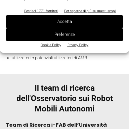
applicazione, dall’altra evidenziare gap esistenti fra
domanda e offerta.
Gestisci 1771 fornitori
Per saperne di più su questi scopi
Accetta
I
soggetti coinvolti
nell’attività di ricerca e nella raccolta
periodica dei dati dell’Osservatorio ORMA sono:
Preferenze
Cookie Policy
Privacy Policy
produttori, vendor e partner implementativi di AMR;
utilizzatori o potenziali utilizzatori di AMR.
Il team di ricerca
dell'Osservatorio sui Robot
Mobili Autonomi
Team di Ricerca i-FAB dell’Università