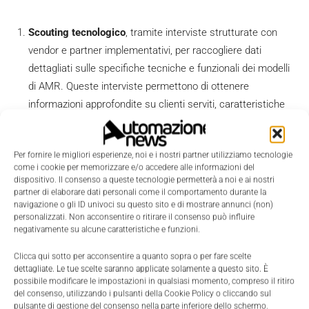
Scouting tecnologico
, tramite interviste strutturate con
vendor e partner implementativi, per raccogliere dati
dettagliati sulle specifiche tecniche e funzionali dei modelli
di AMR. Queste interviste permettono di ottenere
informazioni approfondite su clienti serviti, caratteristiche
tecniche, costi di implementazione e manutenzione,
gestione del progetto e applicazioni realizzate.
Per fornire le migliori esperienze, noi e i nostri partner utilizziamo tecnologie
Indagine sui requisiti di mercato,
tramite una survey
come i cookie per memorizzare e/o accedere alle informazioni del
dispositivo. Il consenso a queste tecnologie permetterà a noi e ai nostri
somministrata a utilizzatori o futuri utilizzatori di AMR per
partner di elaborare dati personali come il comportamento durante la
diversi sistemi logistico-produttivi, identifichiamo quali le
navigazione o gli ID univoci su questo sito e di mostrare annunci (non)
personalizzati. Non acconsentire o ritirare il consenso può influire
richieste e le necessità del mercato, in termini di portata,
negativamente su alcune caratteristiche e funzioni.
precisione, velocità, ritorno di investimmo e applicazioni.
Clicca qui sotto per acconsentire a quanto sopra o per fare scelte
Gap Analysis:
incrociando tecnologie presenti sul mercato
dettagliate. Le tue scelte saranno applicate solamente a questo sito. È
e requisiti richiesti, è possibile da un lato guidare alla
possibile modificare le impostazioni in qualsiasi momento, compreso il ritiro
del consenso, utilizzando i pulsanti della Cookie Policy o cliccando sul
selezione dell’AMR più performante per una specifica
pulsante di gestione del consenso nella parte inferiore dello schermo.